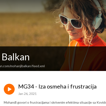
 Balkan
an.com/mohanjibalkan/feed.xml
MG34 - Iza osmeha i frustracija
Jan 26, 2021
Mohanđi govori o frustracijama i skrivenim efektima situacije sa Kovido