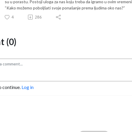
su u porastu. Postoji uloga za nas koju treba da igramo u ovim vremeni
“Kako možemo poboljšati svoje ponašanje prema ljudima oko nas?”
4
286
 (0)
o continue.
Log in