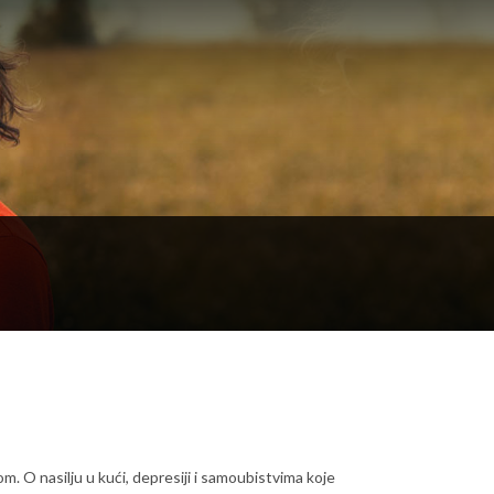
m. O nasilju u kući, depresiji i samoubistvima koje